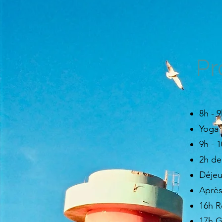
Pr
8h - 
Yoga 
9h - 
2h de
Déjeu
Après
16h R
17h G