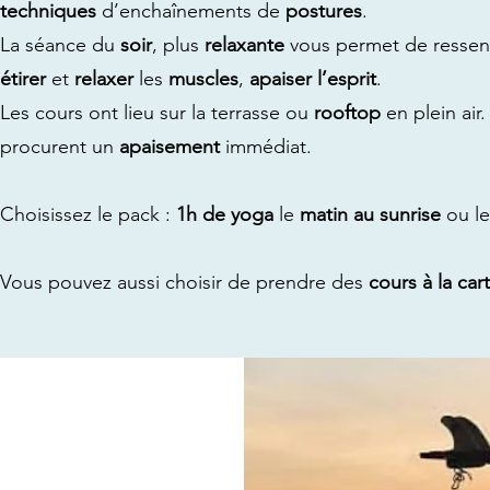
techniques
d’enchaînements de
postures
.
La séance du
soir
, plus
relaxante
vous permet de ressent
étirer
et
relaxer
les
muscles
,
apaiser l’esprit
.
Les cours ont lieu sur la terrasse ou
rooftop
en plein air.
procurent un
apaisement
immédiat.
Choisissez le pack :
1h de yoga
le
matin au sunrise
ou l
Vous pouvez aussi choisir de prendre des
cours à la car