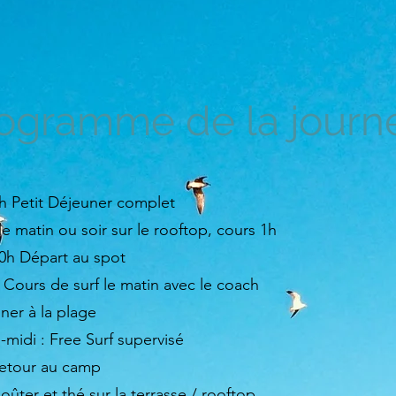
ogramme de la jour
9h Petit Déjeuner complet
le matin ou soir sur le rooftop, cours 1h
10h Départ au spot
 Cours de surf le matin avec le coach
ner à la plage
-midi : Free Surf supervisé
etour au camp
oûter et thé sur la terrasse / rooftop