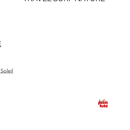
E
Soleil