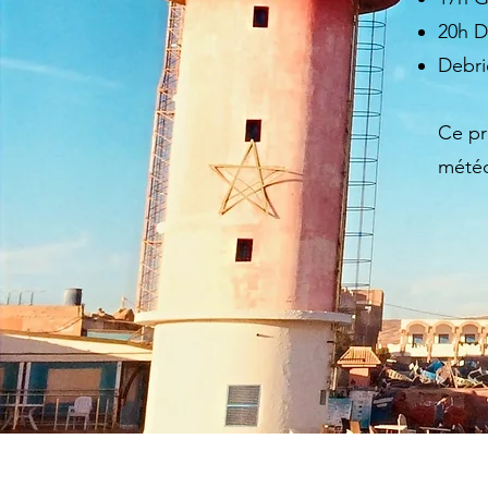
20h D
Debri
Ce pr
météo