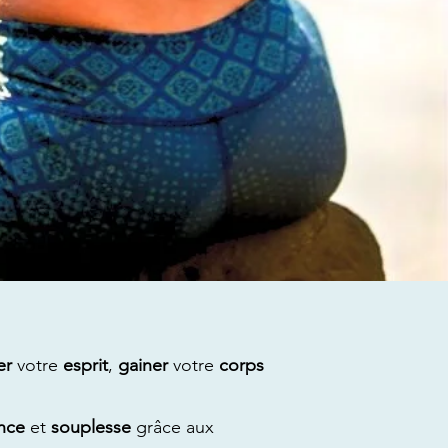
er
votre
esprit
,
gainer
votre
corps
nce
et
souplesse
grâce aux