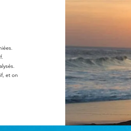
hiées.
f.
alysés.
if, et on